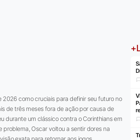
+L
S
D
V
e 2026 como cruciais para definir seu futuro no
P
ais de três meses fora de ação por causa de
r
eu durante um clássico contra o Corinthians em
e problema, Oscar voltou a sentir dores na
T
isão exata para retornar aos jogos.