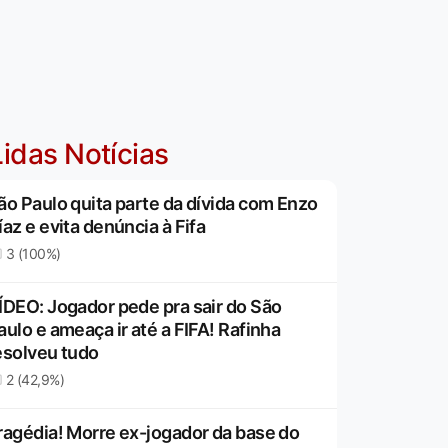
idas Notícias
ão Paulo quita parte da dívida com Enzo
íaz e evita denúncia à Fifa
3 (100%)
ÍDEO: Jogador pede pra sair do São
aulo e ameaça ir até a FIFA! Rafinha
esolveu tudo
2 (42,9%)
ragédia! Morre ex-jogador da base do