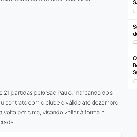
S
S
d
O
B
S
e 21 partidas pelo São Paulo, marcando dois
eu contrato com o clube é válido até dezembro
a volta por cima, visando voltar à forma e
orada.