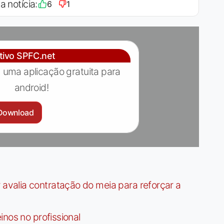
a notícia:
6
1
ativo SPFC.net
 uma aplicação gratuita para
android!
Download
valia contratação do meia para reforçar a
nos no profissional