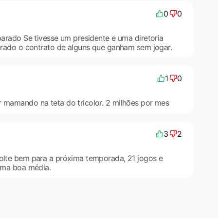
0
0
 parado Se tivesse um presidente e uma diretoria
cerado o contrato de alguns que ganham sem jogar.
1
0
r mamando na teta do tricolor. 2 milhões por mes
3
2
volte bem para a próxima temporada, 21 jogos e
 uma boa média.