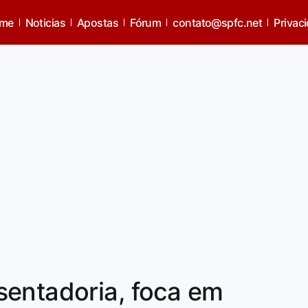
me
Noticias
Apostas
Fórum
contato@spfc.net
Privac
sentadoria, foca em