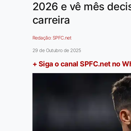
2026 e vê mês decis
carreira
Redação:
SPFC.net
29 de Outubro de 2025
+ Siga o canal SPFC.net no 