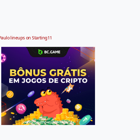
Paulo lineups on Starting11
Jogue com responsabilidade. 18+