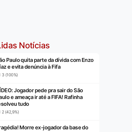
idas Notícias
ão Paulo quita parte da dívida com Enzo
íaz e evita denúncia à Fifa
3 (100%)
ÍDEO: Jogador pede pra sair do São
aulo e ameaça ir até a FIFA! Rafinha
esolveu tudo
2 (42,9%)
ragédia! Morre ex-jogador da base do