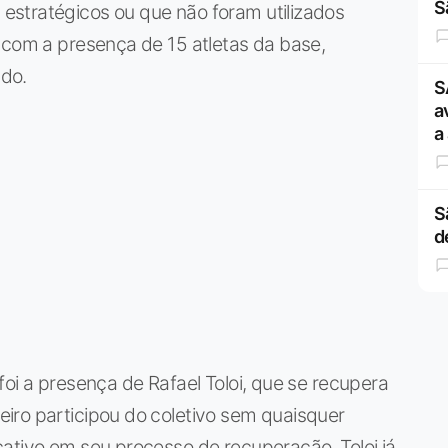
S
stratégicos ou que não foram utilizados
 com a presença de 15 atletas da base,
do.
S
a
a
S
d
foi a presença de Rafael Toloi, que se recupera
iro participou do coletivo sem quaisquer
ativo em seu processo de recuperação. Toloi já