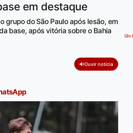
base em destaque
m o grupo do São Paulo após lesão, em
a base, após vitória sobre o Bahia
São 
🔊
Ouvir notícia
WhatsApp