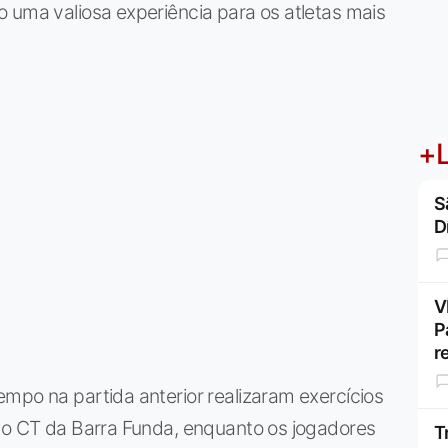
 uma valiosa experiência para os atletas mais
+L
S
D
V
P
r
mpo na partida anterior realizaram exercícios
 do CT da Barra Funda, enquanto os jogadores
T