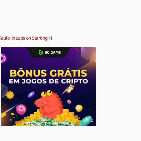
Paulo lineups on Starting11
Jogue com responsabilidade. 18+