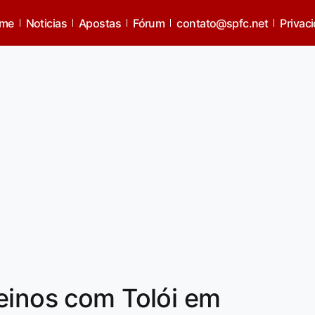
me
Noticias
Apostas
Fórum
contato@spfc.net
Privac
einos com Tolói em