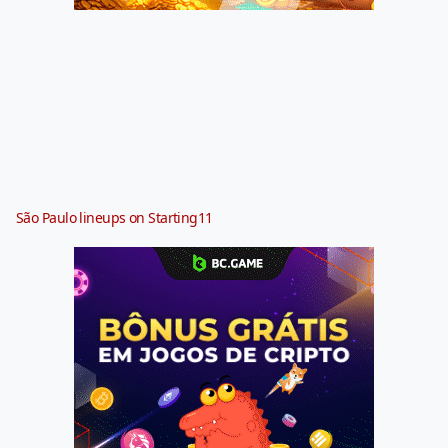
São Paulo lineups on Starting11