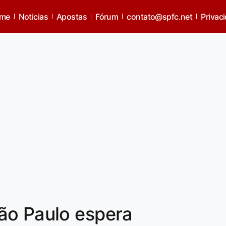
me
Noticias
Apostas
Fórum
contato@spfc.net
Privac
ão Paulo espera