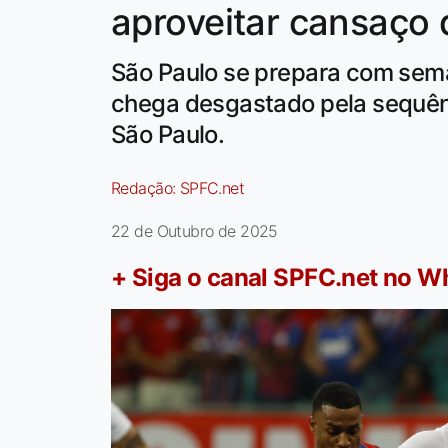
aproveitar cansaço d
São Paulo se prepara com seman
chega desgastado pela sequênc
São Paulo.
Redação:
SPFC.net
22 de Outubro de 2025
+ Siga o canal SPFC.net no 