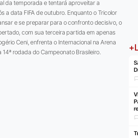
l da temporada e tentará aproveitar a
s a data FIFA de outubro. Enquanto o Tricolor
sar e se preparar para o confronto decisivo, o
pertado, com sua terceira partida em apenas
gério Ceni, enfrenta o Internacional na Arena
+L
 14ª rodada do Campeonato Brasileiro.
S
D
V
P
r
T