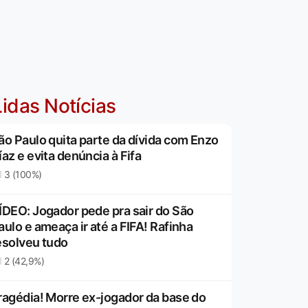
idas Notícias
ão Paulo quita parte da dívida com Enzo
íaz e evita denúncia à Fifa
3 (100%)
ÍDEO: Jogador pede pra sair do São
aulo e ameaça ir até a FIFA! Rafinha
esolveu tudo
2 (42,9%)
ragédia! Morre ex-jogador da base do