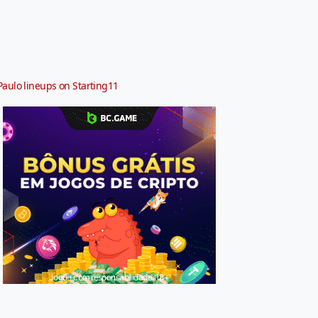
Paulo lineups on Starting11
Jogue com responsabilidade. 18+