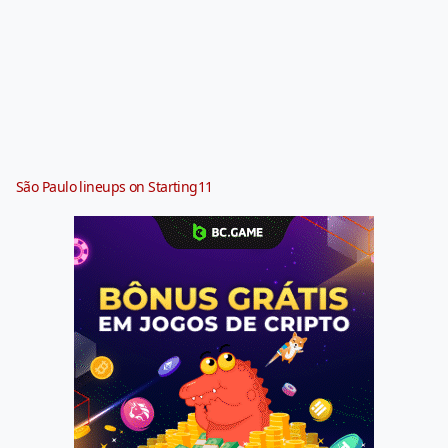
São Paulo lineups on Starting11