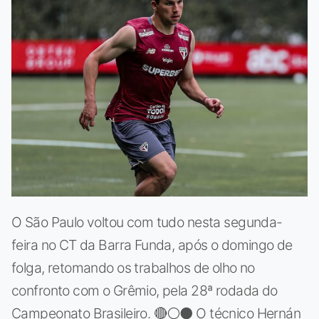
O São Paulo voltou com tudo nesta segunda-
feira no CT da Barra Funda, após o domingo de
folga, retomando os trabalhos de olho no
confronto com o Grêmio, pela 28ª rodada do
Campeonato Brasileiro. 🔴⚪⚫ O técnico Hernán