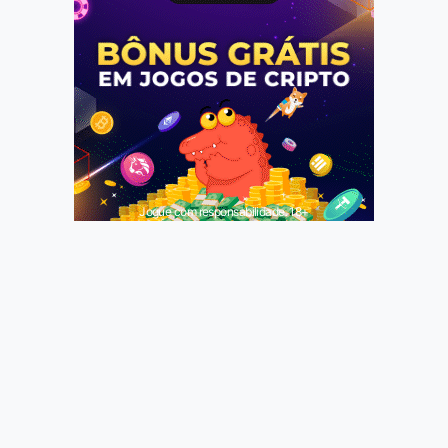
Jogue com responsabilidade. 18+