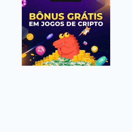
Jogue com responsabilidade. 18+