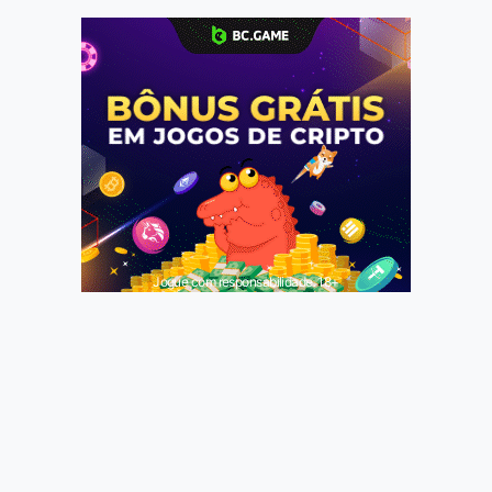
Jogue com responsabilidade. 18+