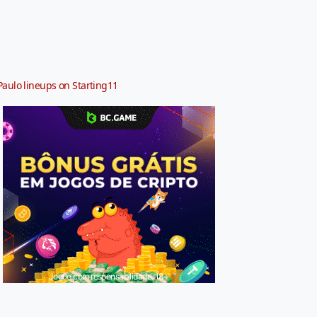
Paulo lineups on Starting11
Jogue com responsabilidade. 18+