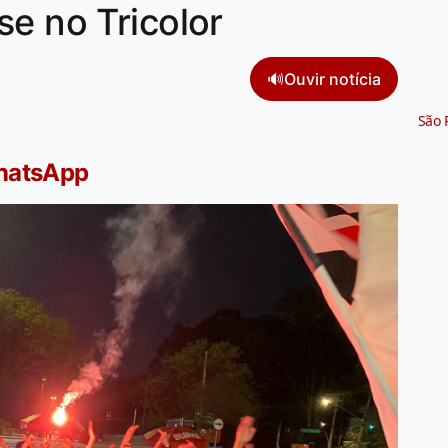
se no Tricolor
🔊
Ouvir notícia
São 
WhatsApp