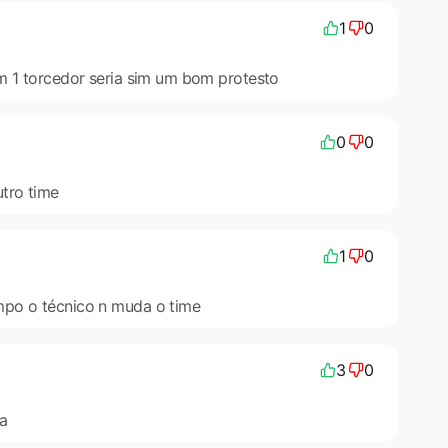
1
0
m 1 torcedor seria sim um bom protesto
0
0
tro time
1
0
po o técnico n muda o time
3
0
ra