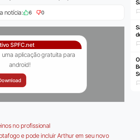
S
a notícia:
6
0
S
d
ativo SPFC.net
 uma aplicação gratuita para
O
android!
B
S
Download
nos no profissional
tafogo e pode incluir Arthur em seu novo