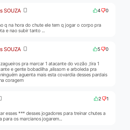
us SOUZA
4
0
ho q na hora do chute ele tem q jogar o corpo pra
ta e nao subir tanto ...
us SOUZA
5
0
zagueiros pra marcar 1 atacante do vozão ,tira 1
cante e gente bobadilha ,alissom e arboleda pra
,ninguém aguenta mais esta covardia desses pardais
nha coragem
2
1
ar esses *** desses jogadores para treinar chutes a
a para os marcianos jogarem...