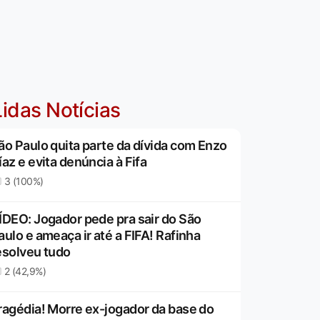
idas Notícias
ão Paulo quita parte da dívida com Enzo
íaz e evita denúncia à Fifa
3 (100%)
ÍDEO: Jogador pede pra sair do São
aulo e ameaça ir até a FIFA! Rafinha
esolveu tudo
2 (42,9%)
ragédia! Morre ex-jogador da base do