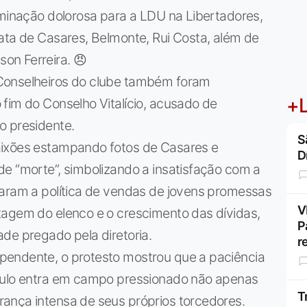
iminação dolorosa para a LDU na Libertadores,
ata de Casares, Belmonte, Rui Costa, além de
on Ferreira. 😠
Conselheiros do clube também foram
+L
fim do Conselho Vitalício, acusado de
o presidente.
S
aixões estampando fotos de Casares e
D
e “morte”, simbolizando a insatisfação com a
iaram a política de vendas de jovens promessas
V
tagem do elenco e o crescimento das dívidas,
P
de pregado pela diretoria.
r
pendente, o protesto mostrou que a paciência
Paulo entra em campo pressionado não apenas
T
ança intensa de seus próprios torcedores.