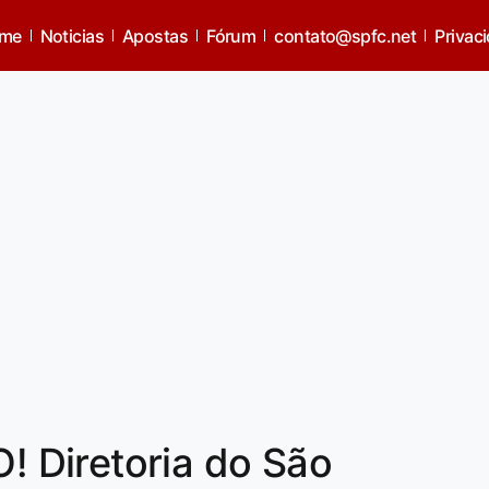
me
Noticias
Apostas
Fórum
contato@spfc.net
Privac
 Diretoria do São