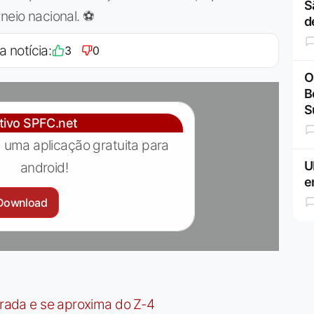
S
neio nacional. ⚽
d
a notícia:
3
0
O
B
S
ativo SPFC.net
 uma aplicação gratuita para
U
android!
e
Download
irada e se aproxima do Z-4