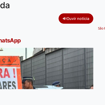
ida
🔊
Ouvir notícia
São 
WhatsApp