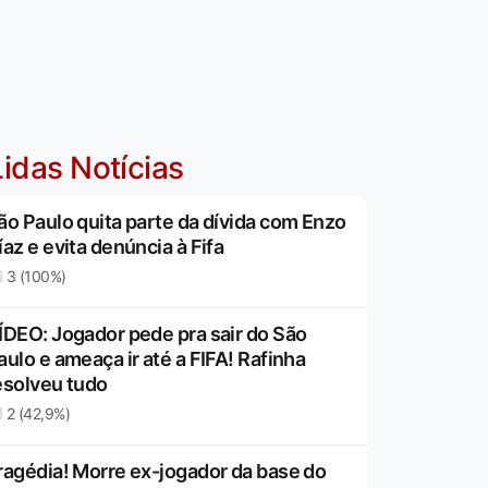
idas Notícias
ão Paulo quita parte da dívida com Enzo
íaz e evita denúncia à Fifa
3 (100%)
ÍDEO: Jogador pede pra sair do São
aulo e ameaça ir até a FIFA! Rafinha
esolveu tudo
2 (42,9%)
ragédia! Morre ex-jogador da base do