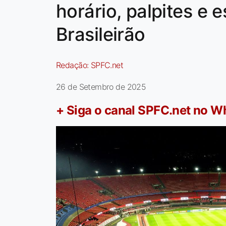
horário, palpites e 
Brasileirão
Redação:
SPFC.net
26 de Setembro de 2025
+ Siga o canal SPFC.net no 