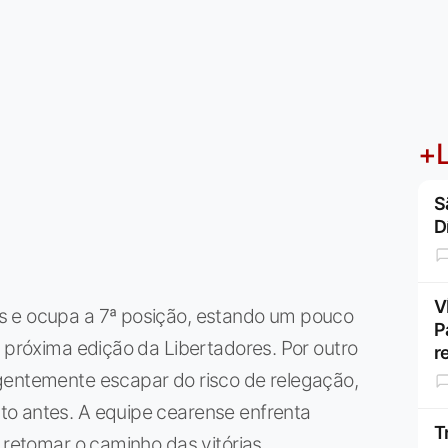
+L
S
D
V
s e ocupa a 7ª posição, estando um pouco
P
a próxima edição da Libertadores. Por outro
r
gentemente escapar do risco de relegação,
to antes. A equipe cearense enfrenta
T
 retomar o caminho das vitórias.