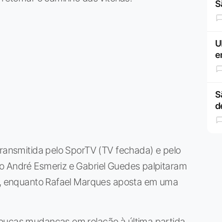
S
U
e
S
d
transmitida pelo SporTV (TV fechada) e pelo
o André Esmeriz e Gabriel Guedes palpitaram
lo, enquanto Rafael Marques aposta em uma
poucas mudanças em relação à última partida