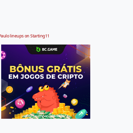
Paulo lineups on Starting11
Jogue com responsabilidade. 18+