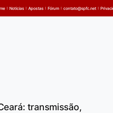
me
Noticias
Apostas
Fórum
contato@spfc.net
Privac
Ceará: transmissão,