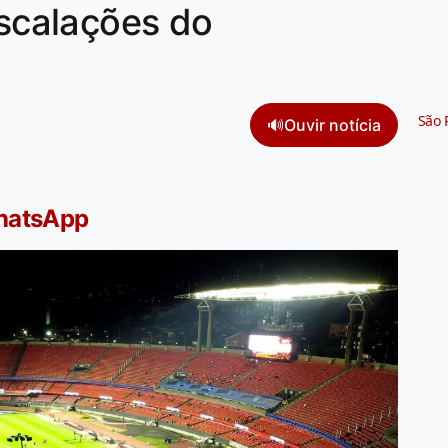
escalações do
São 
🔊
Ouvir notícia
WhatsApp