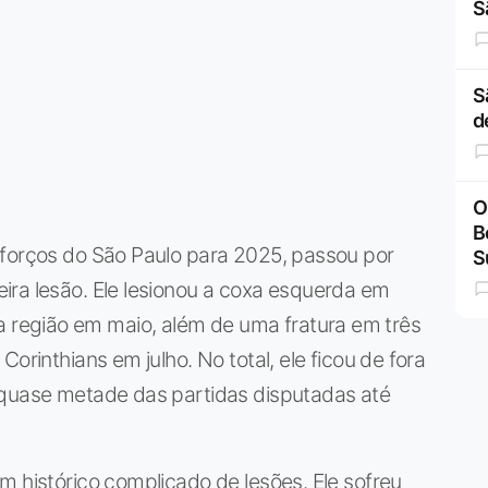
S
S
d
O
B
eforços do São Paulo para 2025, passou por
S
ira lesão. Ele lesionou a coxa esquerda em
região em maio, além de uma fratura em três
orinthians em julho. No total, ele ficou de fora
 quase metade das partidas disputadas até
m histórico complicado de lesões. Ele sofreu