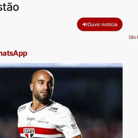
stão
🔊
Ouvir notícia
São 
WhatsApp