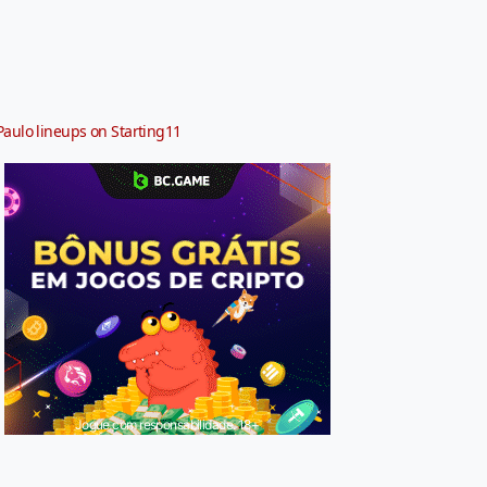
Paulo lineups on Starting11
Jogue com responsabilidade. 18+