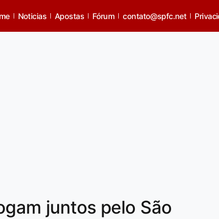
me
Noticias
Apostas
Fórum
contato@spfc.net
Privac
ogam juntos pelo São