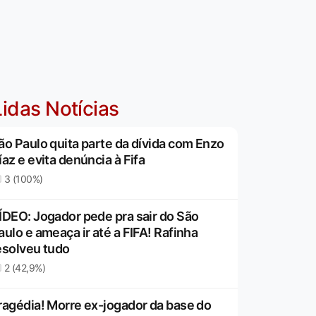
idas Notícias
ão Paulo quita parte da dívida com Enzo
íaz e evita denúncia à Fifa
3 (100%)
ÍDEO: Jogador pede pra sair do São
aulo e ameaça ir até a FIFA! Rafinha
esolveu tudo
2 (42,9%)
ragédia! Morre ex-jogador da base do