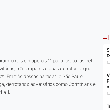
+L
S
D
ram juntos em apenas 11 partidas, todas pelo
tórias, três empates e duas derrotas, o que
V
. Em três dessas partidas, o São Paulo
P
ça, derrotando adversários como Corinthians e
r
4 a 1.
T