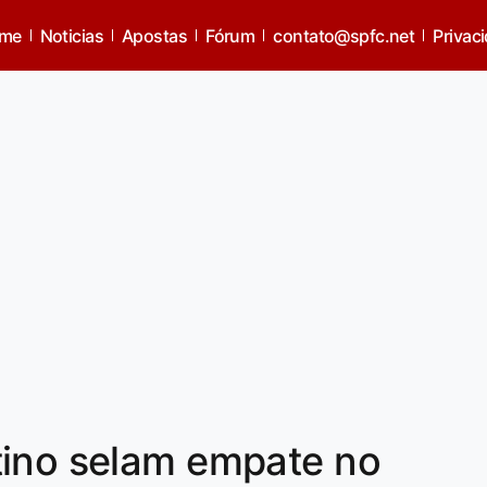
me
Noticias
Apostas
Fórum
contato@spfc.net
Privac
tino selam empate no