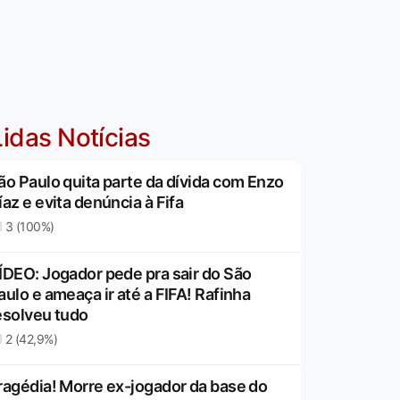
idas Notícias
ão Paulo quita parte da dívida com Enzo
íaz e evita denúncia à Fifa
3 (100%)
ÍDEO: Jogador pede pra sair do São
aulo e ameaça ir até a FIFA! Rafinha
esolveu tudo
2 (42,9%)
ragédia! Morre ex-jogador da base do