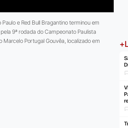
o Paulo e Red Bull Bragantino terminou em
a pela 9ª rodada do Campeonato Paulista
io Marcelo Portugal Gouvêa, localizado em
+L
S
D
V
P
r
T