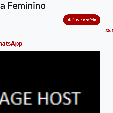
a Feminino
🔊
Ouvir notícia
São 
WhatsApp