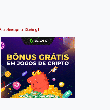
Paulo lineups on Starting11
Jogue com responsabilidade. 18+