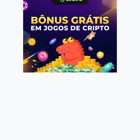
Jogue com responsabilidade. 18+