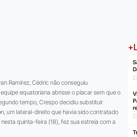
+L
S
D
yan Ramírez, Cédric não conseguiu
equipe equatoriana abrisse o placar sem que o
V
P
egundo tempo, Crespo decidiu substituir
r
, um lateral-direito que havia sido contratado
 nesta quinta-feira (18), fez sua estreia com a
T