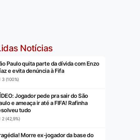
idas Notícias
ão Paulo quita parte da dívida com Enzo
íaz e evita denúncia à Fifa
3 (100%)
ÍDEO: Jogador pede pra sair do São
aulo e ameaça ir até a FIFA! Rafinha
esolveu tudo
2 (42,9%)
ragédia! Morre ex-jogador da base do