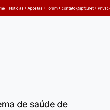
me
Noticias
Apostas
Fórum
contato@spfc.net
Privac
lema de saúde de