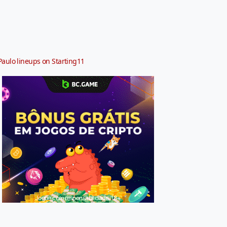
Paulo lineups on Starting11
Jogue com responsabilidade. 18+