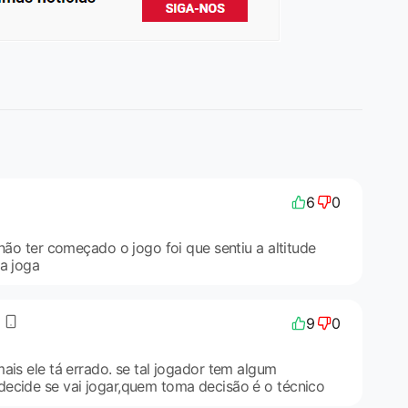
6
0
 não ter começado o jogo foi que sentiu a altitude
a joga
9
0
ais ele tá errado. se tal jogador tem algum
ecide se vai jogar,quem toma decisão é o técnico