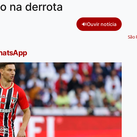
o na derrota
🔊
Ouvir notícia
São 
WhatsApp