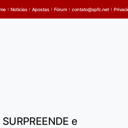
me
Noticias
Apostas
Fórum
contato@spfc.net
Privac
 SURPREENDE e