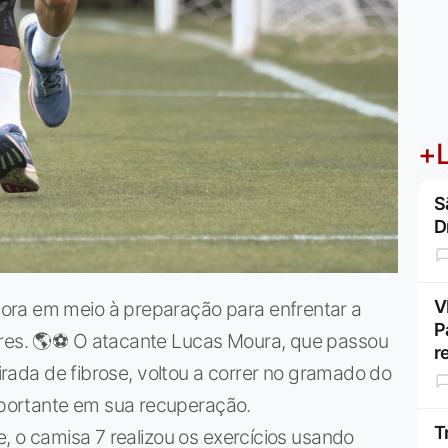
+L
S
D
V
ora em meio à preparação para enfrentar a
P
ores. 🌎⚽ O atacante Lucas Moura, que passou
r
tirada de fibrose, voltou a correr no gramado do
portante em sua recuperação.
T
e, o camisa 7 realizou os exercícios usando