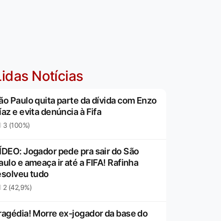
idas Notícias
ão Paulo quita parte da dívida com Enzo
íaz e evita denúncia à Fifa
3 (100%)
ÍDEO: Jogador pede pra sair do São
aulo e ameaça ir até a FIFA! Rafinha
esolveu tudo
2 (42,9%)
ragédia! Morre ex-jogador da base do