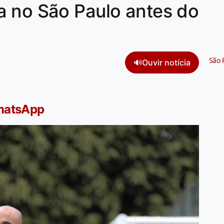
a no São Paulo antes do
São 
🔊
Ouvir notícia
WhatsApp