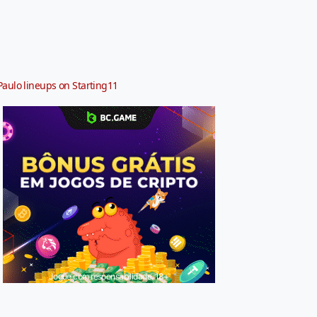
Paulo lineups on Starting11
Jogue com responsabilidade. 18+