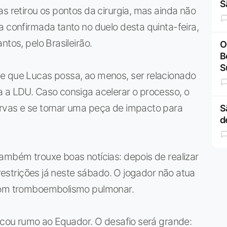
S
s retirou os pontos da cirurgia, mas ainda não
a confirmada tanto no duelo desta quinta-feira,
ntos, pelo Brasileirão.
O
B
S
e que Lucas possa, ao menos, ser relacionado
a a LDU. Caso consiga acelerar o processo, o
rvas e se tornar uma peça de impacto para
S
d
ambém trouxe boas notícias: depois de realizar
 restrições já neste sábado. O jogador não atua
 com tromboembolismo pulmonar.
arcou rumo ao Equador. O desafio será grande: