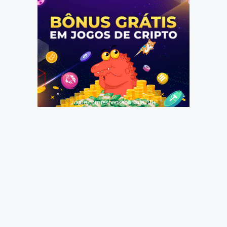
Jogue com responsabilidade. 18+