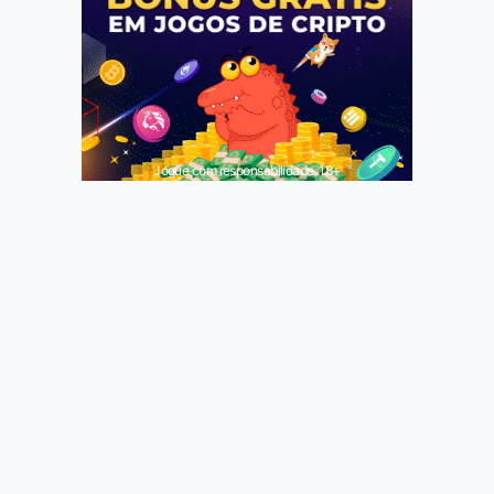
Jogue com responsabilidade. 18+