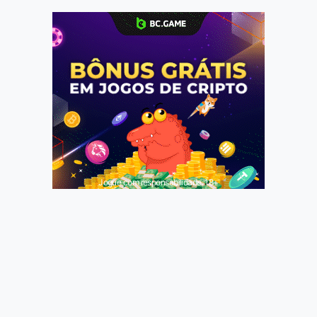
Jogue com responsabilidade. 18+