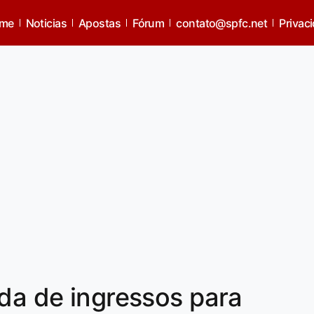
me
Noticias
Apostas
Fórum
contato@spfc.net
Privac
nda de ingressos para