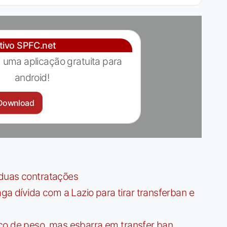
ativo SPFC.net
 uma aplicação gratuita para
android!
Download
 duas contratações
dívida com a Lazio para tirar transferban e
ço de peso, mas esbarra em transfer ban