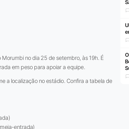
S
U
e
O
o Morumbi no dia 25 de setembro, às 19h. É
B
erada em peso para apoiar a equipe.
S
 a localização no estádio. Confira a tabela de
rada)
(meia-entrada)