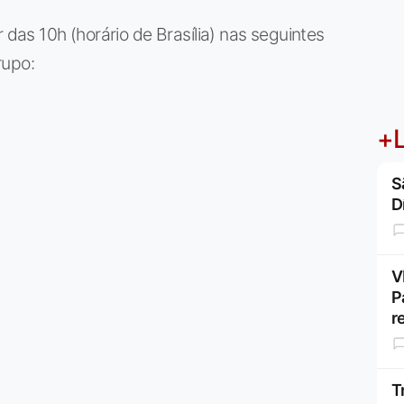
 das 10h (horário de Brasília) nas seguintes
rupo:
+L
S
D
V
P
r
T