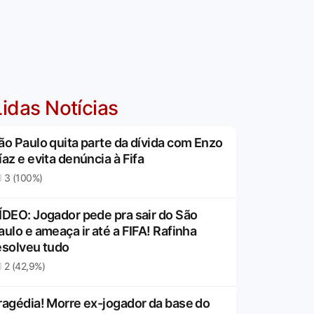
idas Notícias
ão Paulo quita parte da dívida com Enzo
íaz e evita denúncia à Fifa
3 (100%)
ÍDEO: Jogador pede pra sair do São
aulo e ameaça ir até a FIFA! Rafinha
esolveu tudo
2 (42,9%)
ragédia! Morre ex-jogador da base do