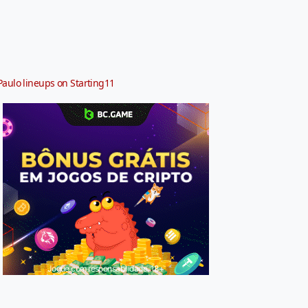
Paulo lineups on Starting11
Jogue com responsabilidade. 18+