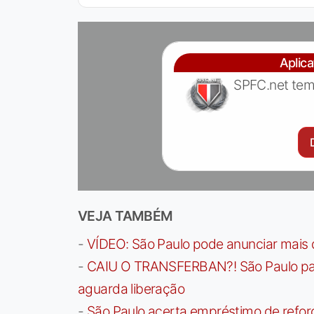
Aplic
SPFC.net tem
VEJA TAMBÉM
-
VÍDEO: São Paulo pode anunciar mais
-
CAIU O TRANSFERBAN?! São Paulo paga 
aguarda liberação
-
São Paulo acerta empréstimo de refor