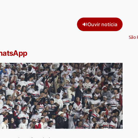
🔊
Ouvir notícia
São 
WhatsApp