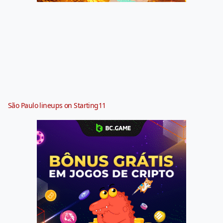
São Paulo lineups on Starting11