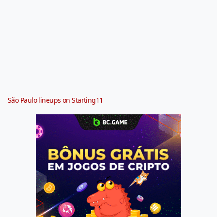
São Paulo lineups on Starting11