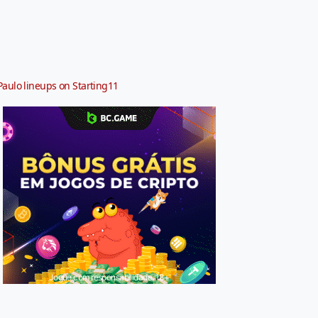
Paulo lineups on Starting11
Jogue com responsabilidade. 18+