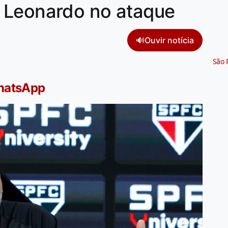
 Leonardo no ataque
🔊
Ouvir notícia
São 
WhatsApp