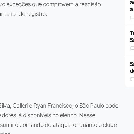
a
salvo exceções que comprovem a rescisão
a
nterior de registro.
T
S
S
d
va, Calleri e Ryan Francisco, o São Paulo pode
adores já disponíveis no elenco. Nesse
ssumir o comando do ataque, enquanto o clube