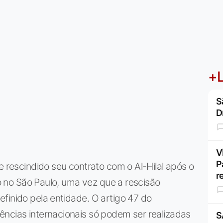
+L
S
D
V
P
e rescindido seu contrato com o Al-Hilal após o
r
ito no São Paulo, uma vez que a rescisão
finido pela entidade. O artigo 47 do
ências internacionais só podem ser realizadas
S