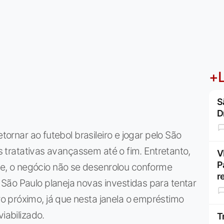
+L
S
D
etornar ao futebol brasileiro e jogar pelo São
as tratativas avançassem até o fim. Entretanto,
V
P
, o negócio não se desenrolou conforme
r
São Paulo planeja novas investidas para tentar
 próximo, já que nesta janela o empréstimo
iabilizado.
T