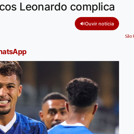
cos Leonardo complica
🔊
Ouvir notícia
São 
WhatsApp