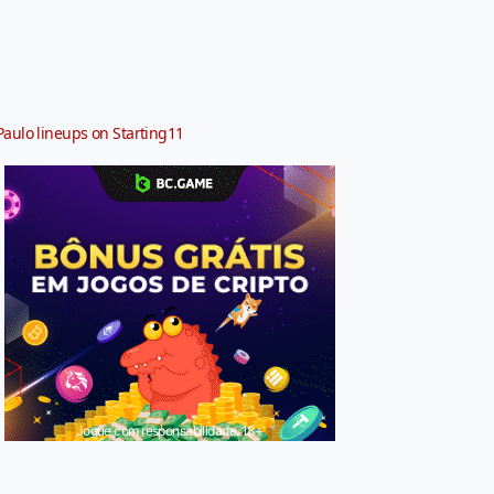
Paulo lineups on Starting11
Jogue com responsabilidade. 18+