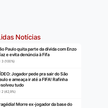
idas Notícias
ão Paulo quita parte da dívida com Enzo
íaz e evita denúncia à Fifa
3 (100%)
ÍDEO: Jogador pede pra sair do São
aulo e ameaça ir até a FIFA! Rafinha
esolveu tudo
2 (42,9%)
ragédia! Morre ex-jogador da base do