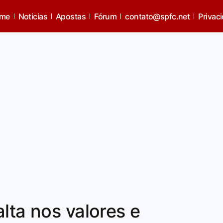
me
Noticias
Apostas
Fórum
contato@spfc.net
Privac
lta nos valores e