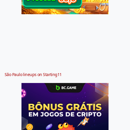
São Paulo lineups on Starting11