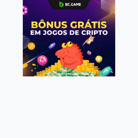
Jogue com responsabilidade. 18+