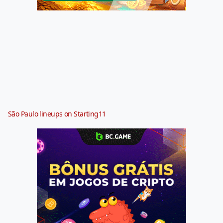
São Paulo lineups on Starting11