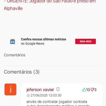
-
URGENTE: Jogador do São Paulo é preso em
Alphaville
Comentários
Comentários (3)
jeferson xavier
13
3
27/08/2025 12:03:30
envés de contratar jogador contrata
outro departamento médico e manda