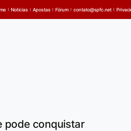
me
Noticias
Apostas
Fórum
contato@spfc.net
Privac
e pode conquistar