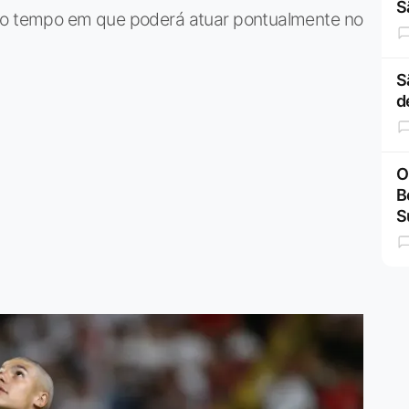
S
smo tempo em que poderá atuar pontualmente no
S
d
O
B
S