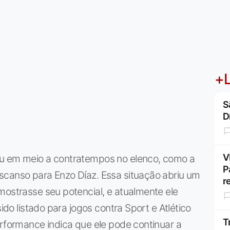
+L
S
D
V
eu em meio a contratempos no elenco, como a
P
scanso para Enzo Díaz. Essa situação abriu um
r
mostrasse seu potencial, e atualmente ele
sido listado para jogos contra Sport e Atlético
T
erformance indica que ele pode continuar a