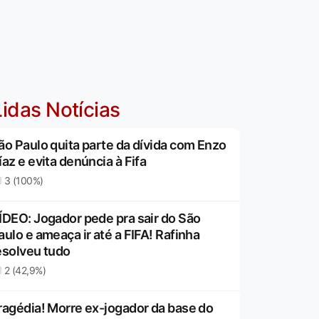
idas Notícias
ão Paulo quita parte da dívida com Enzo
íaz e evita denúncia à Fifa
3 (100%)
ÍDEO: Jogador pede pra sair do São
aulo e ameaça ir até a FIFA! Rafinha
esolveu tudo
2 (42,9%)
ragédia! Morre ex-jogador da base do