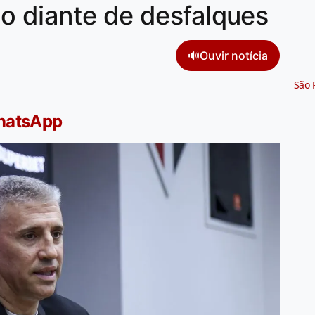
o diante de desfalques
🔊
Ouvir notícia
São 
WhatsApp