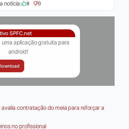
a notícia:
9
0
ativo SPFC.net
 uma aplicação gratuita para
android!
Download
valia contratação do meia para reforçar a
nos no profissional