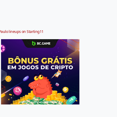
Paulo lineups on Starting11
Jogue com responsabilidade. 18+