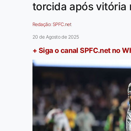
torcida após vitória
Redação:
SPFC.net
20 de Agosto de 2025
+ Siga o canal SPFC.net no 