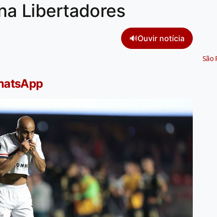
 na Libertadores
🔊
Ouvir notícia
São 
WhatsApp