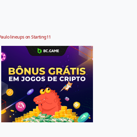
Paulo lineups on Starting11
Jogue com responsabilidade. 18+