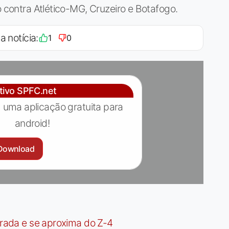
o contra Atlético-MG, Cruzeiro e Botafogo.
a notícia:
1
0
ativo SPFC.net
 uma aplicação gratuita para
android!
Download
irada e se aproxima do Z-4