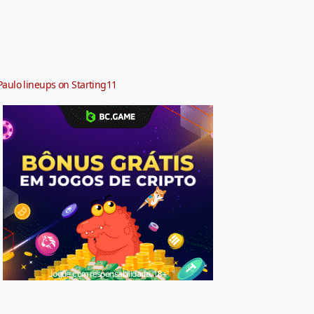
Paulo lineups on Starting11
Jogue com responsabilidade. 18+