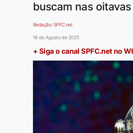
buscam nas oitavas
Redação:
SPFC.net
18 de Agosto de 2025
+ Siga o canal SPFC.net no 