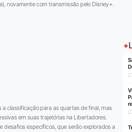
ília), novamente com transmissão pelo Disney+.
+L
S
D
V
P
r
 a classificação para as quartas de final, mas
ivas em suas trajetórias na Libertadores.
e desafios específicos, que serão explorados a
T