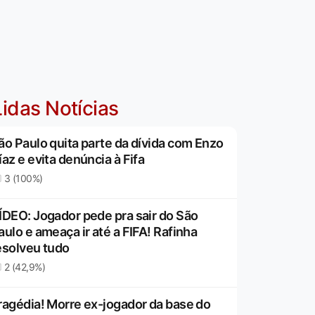
idas Notícias
ão Paulo quita parte da dívida com Enzo
íaz e evita denúncia à Fifa
3 (100%)
ÍDEO: Jogador pede pra sair do São
aulo e ameaça ir até a FIFA! Rafinha
esolveu tudo
2 (42,9%)
ragédia! Morre ex-jogador da base do