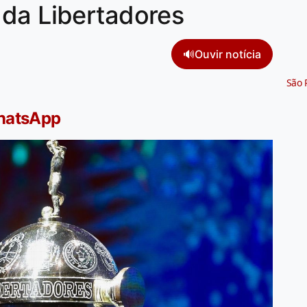
 da Libertadores
🔊
Ouvir notícia
São 
WhatsApp