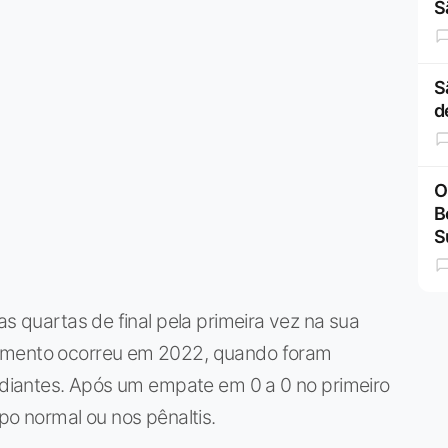
S
S
d
O
B
S
as quartas de final pela primeira vez na sua
momento ocorreu em 2022, quando foram
tudiantes. Após um empate em 0 a 0 no primeiro
po normal ou nos pênaltis.