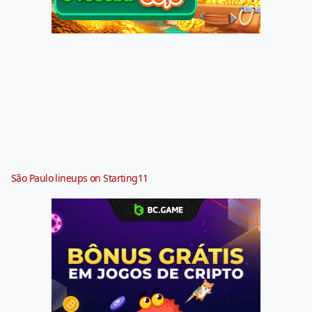
São Paulo lineups on Starting11