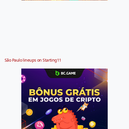
São Paulo lineups on Starting11