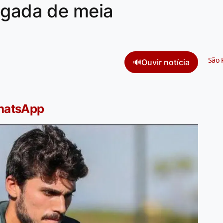
egada de meia
São 
🔊
Ouvir notícia
WhatsApp