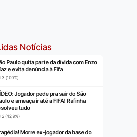
idas Notícias
ão Paulo quita parte da dívida com Enzo
íaz e evita denúncia à Fifa
3 (100%)
ÍDEO: Jogador pede pra sair do São
aulo e ameaça ir até a FIFA! Rafinha
esolveu tudo
2 (42,9%)
ragédia! Morre ex-jogador da base do