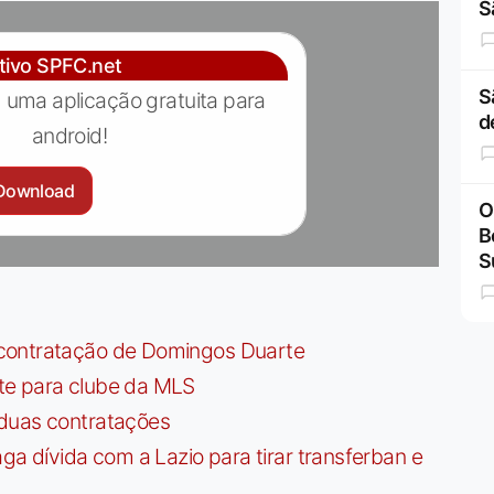
S
ativo SPFC.net
S
 uma aplicação gratuita para
d
android!
Download
O
B
S
contratação de Domingos Duarte
te para clube da MLS
 duas contratações
dívida com a Lazio para tirar transferban e