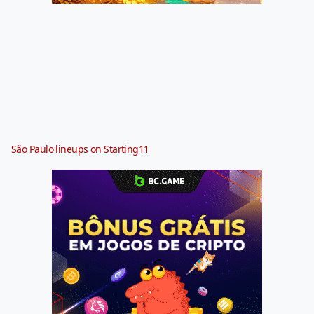
São Paulo lineups on Starting11