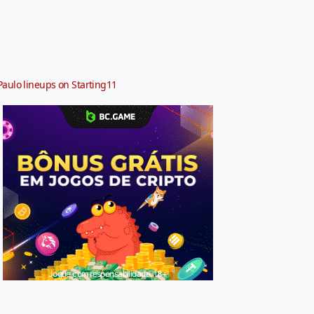
Paulo lineups on Starting11
Jogue com responsabilidade. 18+