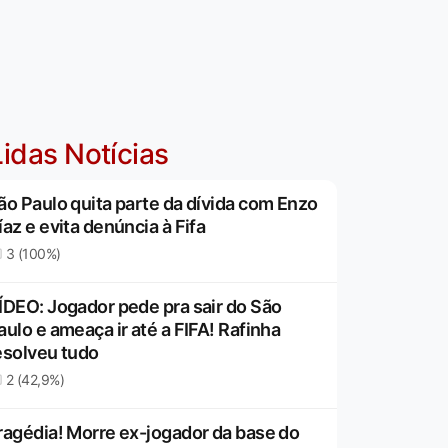
idas Notícias
ão Paulo quita parte da dívida com Enzo
íaz e evita denúncia à Fifa
3 (100%)
ÍDEO: Jogador pede pra sair do São
aulo e ameaça ir até a FIFA! Rafinha
esolveu tudo
2 (42,9%)
ragédia! Morre ex-jogador da base do