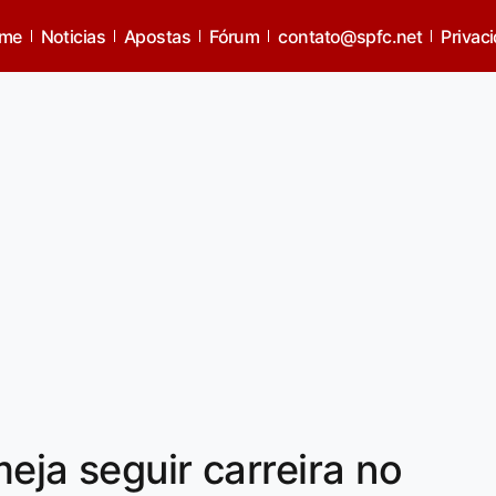
me
Noticias
Apostas
Fórum
contato@spfc.net
Privac
eja seguir carreira no