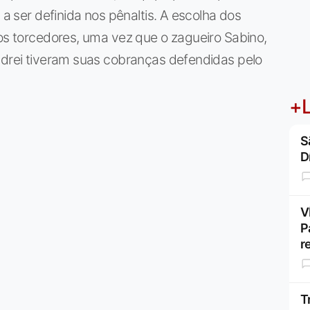
 a ser definida nos pênaltis. A escolha dos
 os torcedores, uma vez que o zagueiro Sabino,
ndrei tiveram suas cobranças defendidas pelo
+L
S
D
V
P
r
T