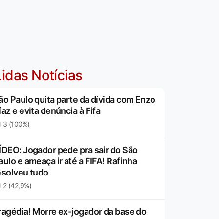
idas Notícias
ão Paulo quita parte da dívida com Enzo
íaz e evita denúncia à Fifa
3 (100%)
ÍDEO: Jogador pede pra sair do São
aulo e ameaça ir até a FIFA! Rafinha
esolveu tudo
2 (42,9%)
ragédia! Morre ex-jogador da base do