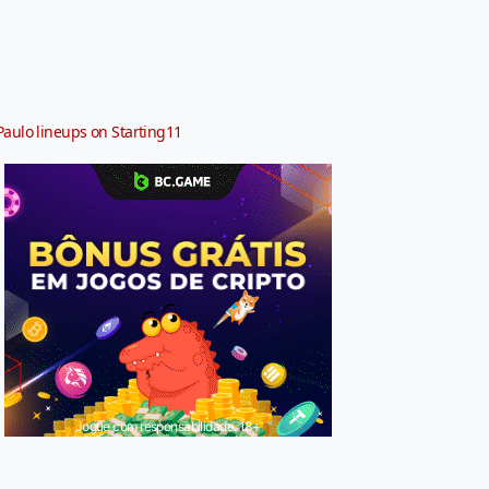
Paulo lineups on Starting11
Jogue com responsabilidade. 18+