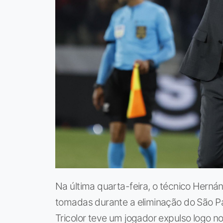
Na última quarta-feira, o técnico Herná
tomadas durante a eliminação do São Pa
Tricolor teve um jogador expulso logo n