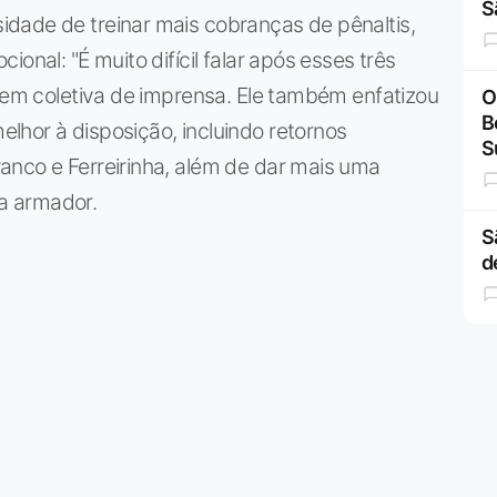
S
dade de treinar mais cobranças de pênaltis,
onal: "É muito difícil falar após esses três
e em coletiva de imprensa. Ele também enfatizou
O
B
lhor à disposição, incluindo retornos
S
anco e Ferreirinha, além de dar mais uma
a armador.
S
d