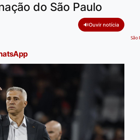
minação do São Paulo
🔊
Ouvir notícia
São 
WhatsApp