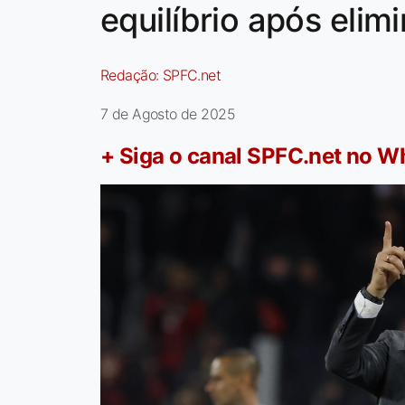
equilíbrio após eli
Redação:
SPFC.net
7 de Agosto de 2025
+ Siga o canal SPFC.net no 