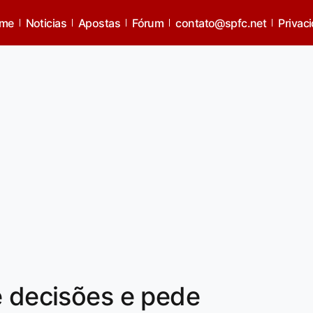
me
Noticias
Apostas
Fórum
contato@spfc.net
Privac
e decisões e pede