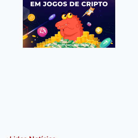
Jogue com responsabilidade. 18+