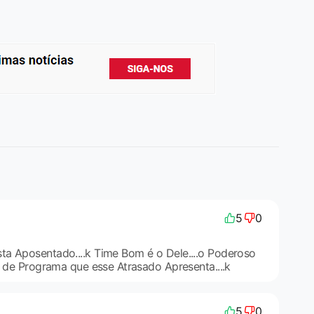
5
0
a Aposentado....k Time Bom é o Dele....o Poderoso
l de Programa que esse Atrasado Apresenta....k
5
0