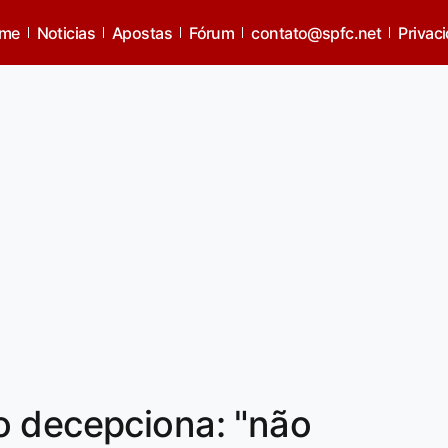
me
Noticias
Apostas
Fórum
contato@spfc.net
Privac
o decepciona: "não