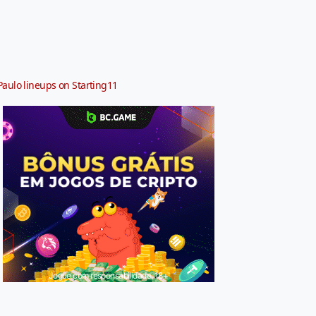
Paulo lineups on Starting11
Jogue com responsabilidade. 18+