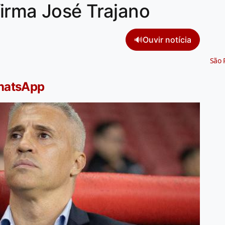
irma José Trajano
🔊
Ouvir notícia
São 
WhatsApp