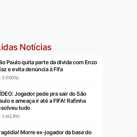
idas Notícias
ão Paulo quita parte da dívida com Enzo
íaz e evita denúncia à Fifa
3 (100%)
ÍDEO: Jogador pede pra sair do São
aulo e ameaça ir até a FIFA! Rafinha
esolveu tudo
2 (42,9%)
ragédia! Morre ex-jogador da base do