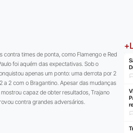
+L
os contra times de ponta, como Flamengo e Red
S
aulo foi aquém das expectativas. Sob o
D
conquistou apenas um ponto: uma derrota por 2
2 a 2 com o Bragantino. Apesar das mudanças
V
 mostrou capaz de obter resultados, Trajano
P
provou contra grandes adversários.
r
T