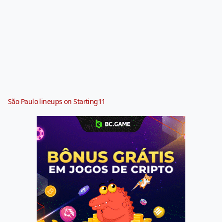
São Paulo lineups on Starting11