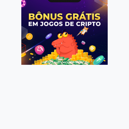
Jogue com responsabilidade. 18+