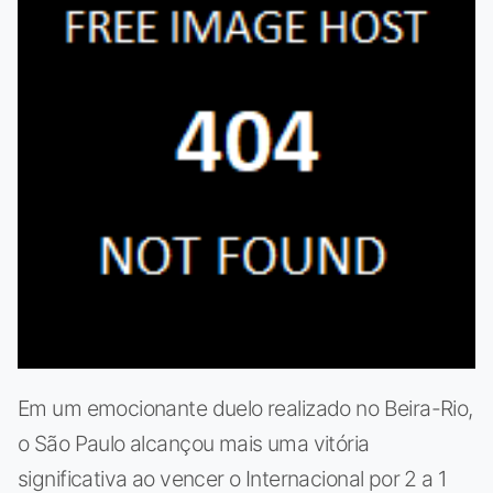
Em um emocionante duelo realizado no Beira-Rio,
o São Paulo alcançou mais uma vitória
significativa ao vencer o Internacional por 2 a 1