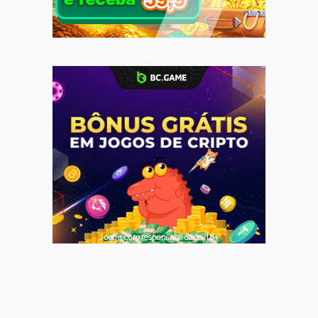
Jogue com responsabilidade. 18+