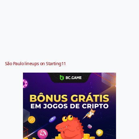
São Paulo lineups on Starting11