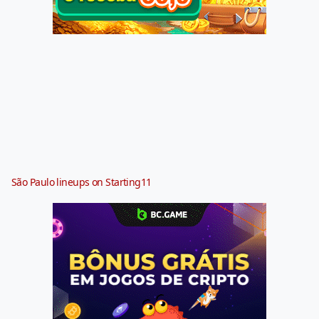
São Paulo lineups on Starting11