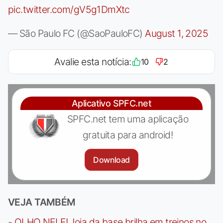
pic.twitter.com/gV5g1DmXtc
— São Paulo FC (@SaoPauloFC)
August 1, 2025
Avalie esta notícia:
10
2
Aplicativo SPFC.net
SPFC.net tem uma aplicação
gratuita para android!
Download
VEJA TAMBÉM
-
OLHO NELE! Joia da base brilha em treinos no