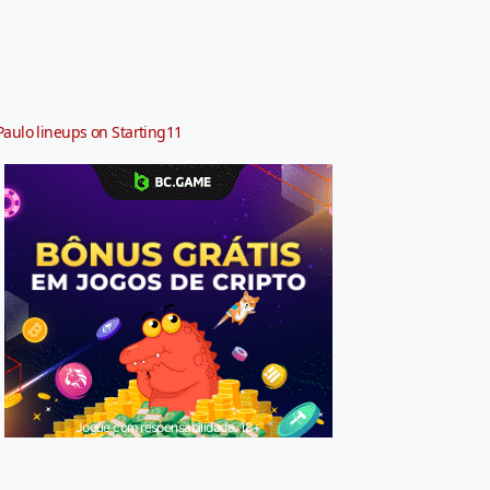
Paulo lineups on Starting11
Jogue com responsabilidade. 18+