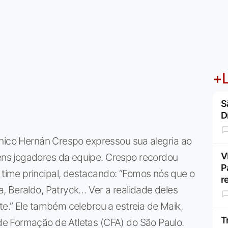
+L
S
D
cnico Hernán Crespo expressou sua alegria ao
V
ns jogadores da equipe. Crespo recordou
P
ime principal, destacando: “Fomos nós que o
r
, Beraldo, Patryck… Ver a realidade deles
e.” Ele também celebrou a estreia de Maik,
T
e Formação de Atletas (CFA) do São Paulo.