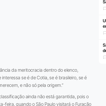
S
U
e
S
d
tância da meritocracia dentro do elenco,
teressa se é de Cotia, se é brasileiro, se é
merecem, e não só pela origem.”
classificação ainda não está garantida, pois o
a-feira, quando o São Paulo visitará o Furacão