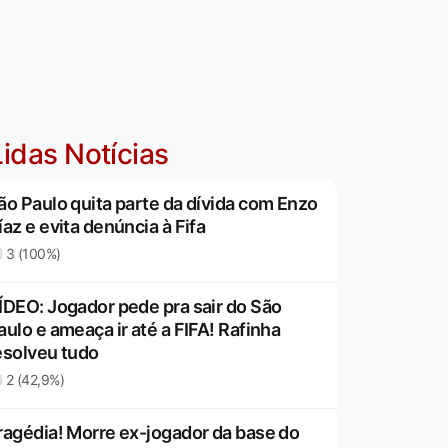
idas Notícias
ão Paulo quita parte da dívida com Enzo
íaz e evita denúncia à Fifa
3 (100%)
ÍDEO: Jogador pede pra sair do São
aulo e ameaça ir até a FIFA! Rafinha
esolveu tudo
2 (42,9%)
ragédia! Morre ex-jogador da base do