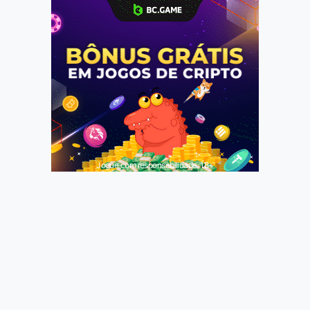
Jogue com responsabilidade. 18+