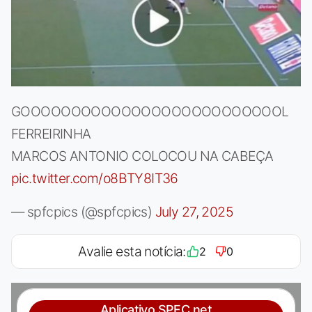
GOOOOOOOOOOOOOOOOOOOOOOOOOOL
FERREIRINHA
MARCOS ANTONIO COLOCOU NA CABEÇA
pic.twitter.com/o8BTY8IT36
— spfcpics (@spfcpics)
July 27, 2025
Avalie esta notícia:
2
0
Aplicativo SPFC.net