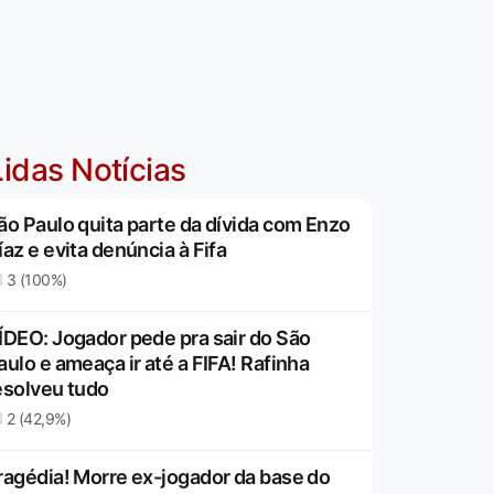
idas Notícias
ão Paulo quita parte da dívida com Enzo
íaz e evita denúncia à Fifa
3 (100%)
ÍDEO: Jogador pede pra sair do São
aulo e ameaça ir até a FIFA! Rafinha
esolveu tudo
2 (42,9%)
ragédia! Morre ex-jogador da base do