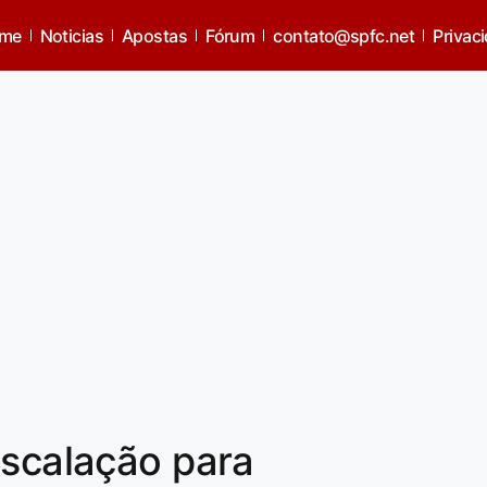
me
Noticias
Apostas
Fórum
contato@spfc.net
Privac
escalação para