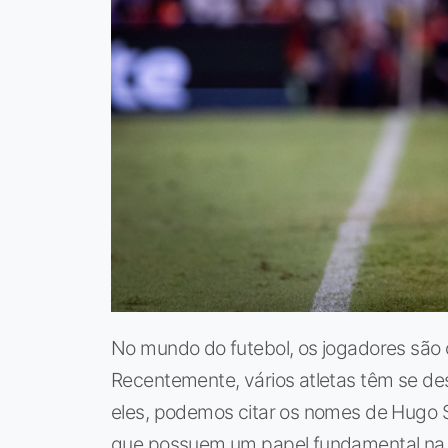
No mundo do futebol, os jogadores são 
Recentemente, vários atletas têm se de
eles, podemos citar os nomes de Hugo S
que possuem um papel fundamental na d