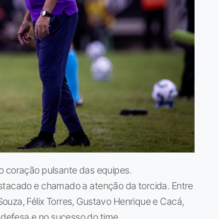
o coração pulsante das equipes.
stacado e chamado a atenção da torcida. Entre
ouza, Félix Torres, Gustavo Henrique e Cacá,
efesa e no sucesso do time.