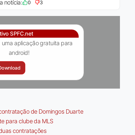
a notícia:
0
3
ativo SPFC.net
 uma aplicação gratuita para
android!
Download
contratação de Domingos Duarte
te para clube da MLS
 duas contratações