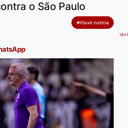
contra o São Paulo
🔊
Ouvir notícia
São 
WhatsApp