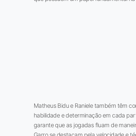
Matheus Bidu e Raniele também têm con
habilidade e determinação em cada part
garante que as jogadas fluam de maneira
Garro se destacam pela velocidade e té