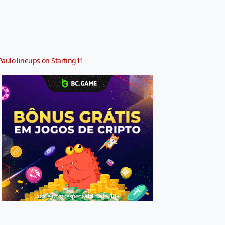
Paulo lineups on Starting11
Jogue com responsabilidade. 18+