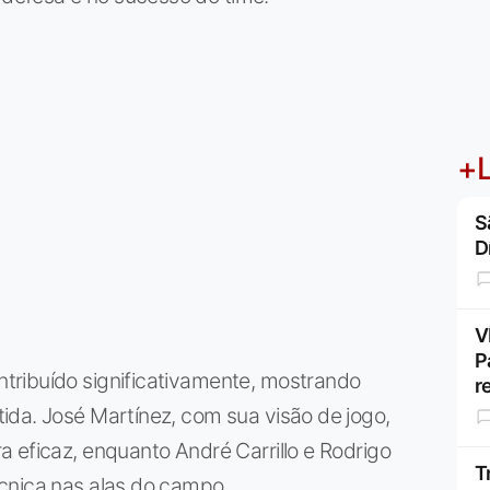
+L
S
D
V
P
tribuído significativamente, mostrando
r
ida. José Martínez, com sua visão de jogo,
 eficaz, enquanto André Carrillo e Rodrigo
T
cnica nas alas do campo.