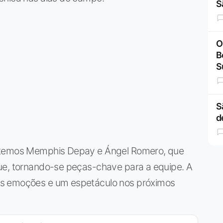
S
O
B
S
S
d
, temos Memphis Depay e Ángel Romero, que
ue, tornando-se peças-chave para a equipe. A
es emoções e um espetáculo nos próximos