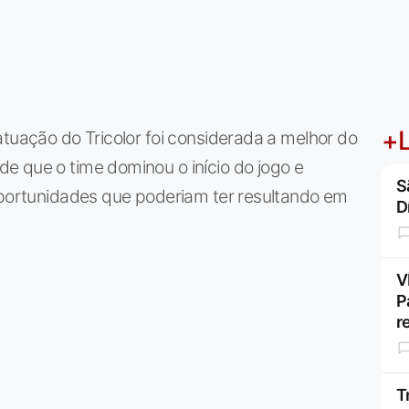
+L
atuação do Tricolor foi considerada a melhor do
e que o time dominou o início do jogo e
S
 oportunidades que poderiam ter resultando em
D
V
P
r
T