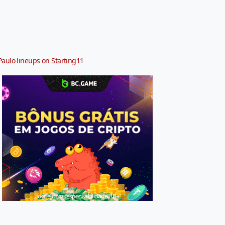
Paulo lineups on Starting11
Jogue com responsabilidade. 18+