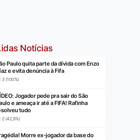
idas Notícias
ão Paulo quita parte da dívida com Enzo
íaz e evita denúncia à Fifa
3 (100%)
ÍDEO: Jogador pede pra sair do São
aulo e ameaça ir até a FIFA! Rafinha
esolveu tudo
2 (42,9%)
ragédia! Morre ex-jogador da base do