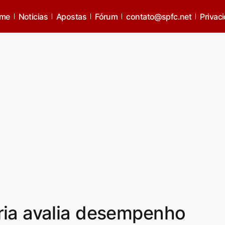
me
Noticias
Apostas
Fórum
contato@spfc.net
Privac
ria avalia desempenho